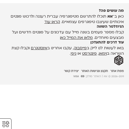
מה עושים פה?
כאן ב־
אאא
תוכלו להתרשם מטיפוגרפיה עברית רעננה ולרכוש פונטים
איכותיים שעיצבו טיפוגרפים עצמאיים.
קראו עוד
הניוזלטר השווה
קבלו מספר פעמים בשנה מייל עם עדכונים על פונטים חדשים ועל
מבצעים מיוחדים.
מלאו את המייל כאן
עוד דרכים להתעדכן
בואו לעשות לנו לייק ב
פייסבוק
, עקבו אחרינו ב
אינסטגרם
וקבלו קצת
השראה ב
וימאו
,
פינטרסט
או
גיפי
.
מפת אתר
תקנון ונגישות האתר
יצירת קשר
2026-2011 © אאא
| האתר סולק:
⚥︎