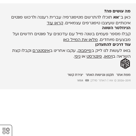
מה עושים פה?
כאן ב־
אאא
תוכלו להתרשם מטיפוגרפיה עברית רעננה ולרכוש פונטים
איכותיים שעיצבו טיפוגרפים עצמאיים.
קראו עוד
הניוזלטר השווה
קבלו מספר פעמים בשנה מייל עם עדכונים על פונטים חדשים ועל
מבצעים מיוחדים.
מלאו את המייל כאן
עוד דרכים להתעדכן
בואו לעשות לנו לייק ב
פייסבוק
, עקבו אחרינו ב
אינסטגרם
וקבלו קצת
השראה ב
וימאו
,
פינטרסט
או
גיפי
.
מפת אתר
תקנון ונגישות האתר
יצירת קשר
2026-2011 © אאא
| האתר סולק:
⚥︎