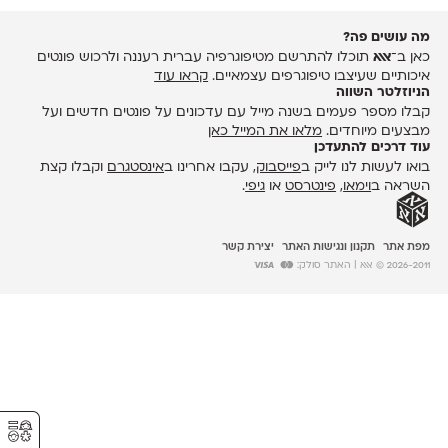
מה עושים פה?
כאן ב־
אאא
תוכלו להתרשם מטיפוגרפיה עברית רעננה ולרכוש פונטים
איכותיים שעיצבו טיפוגרפים עצמאיים.
קראו עוד
הניוזלטר השווה
קבלו מספר פעמים בשנה מייל עם עדכונים על פונטים חדשים ועל
מבצעים מיוחדים.
מלאו את המייל כאן
עוד דרכים להתעדכן
בואו לעשות לנו לייק ב
פייסבוק
, עקבו אחרינו ב
אינסטגרם
וקבלו קצת
השראה ב
וימאו
,
פינטרסט
או
גיפי
.
מפת אתר
תקנון ונגישות האתר
יצירת קשר
2026-2011 © אאא
| האתר סולק:
⚥︎