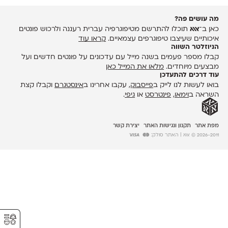
מה עושים פה?
כאן ב־
אאא
תוכלו להתרשם מטיפוגרפיה עברית רעננה ולרכוש פונטים
איכותיים שעיצבו טיפוגרפים עצמאיים.
קראו עוד
הניוזלטר השווה
קבלו מספר פעמים בשנה מייל עם עדכונים על פונטים חדשים ועל
מבצעים מיוחדים.
מלאו את המייל כאן
עוד דרכים להתעדכן
בואו לעשות לנו לייק ב
פייסבוק
, עקבו אחרינו ב
אינסטגרם
וקבלו קצת
השראה ב
וימאו
,
פינטרסט
או
גיפי
.
מפת אתר
תקנון ונגישות האתר
יצירת קשר
2026-2011 © אאא
| האתר סולק:
⚥︎