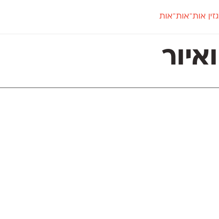
זין אות־אות־אות
חדש
חדש
יי
פלוני
קארמה
חדש
ט
פלוני יד
קדם סנס
איור
פלוני מעוגל
קדם סריף
פונ
גל
פלוני צר
קרוואן
בואו 
מטרי
פעמון
שלוק
הפ
פריימריז
תעמולה
פרנק־רי
פרנק־רי צר