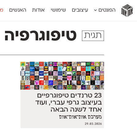
אות
אות
אות
אות
אות
הפונטים
עיצובים
שימושי
אודות
האנשים
מג
אות
אוונטה
אמביוולנטי קומפרסט
מוגרבי דיספל
אטלס
אמביוולנטי רחב
מוגרבי טקס
טיפוגרפיה ו
תגית
אינדקס
אנומליה
מכמורת
אינדקס מונו
אסימון דו־לשוני
מכמורת מעו
אלמוני
אפק
מקומי
אלמוני צר
בר־לב
נוילנד
אמביוולנטי נורמל
גלוריה
סטנגה
אמביוולנטי צר
לוי
סינופסיס
23 טרנדים טיפוגרפיים
בעיצוב גרפי עברי, ועוד
אחד לשנה הבאה
מערכת אות־אות־אות
29.03.2026