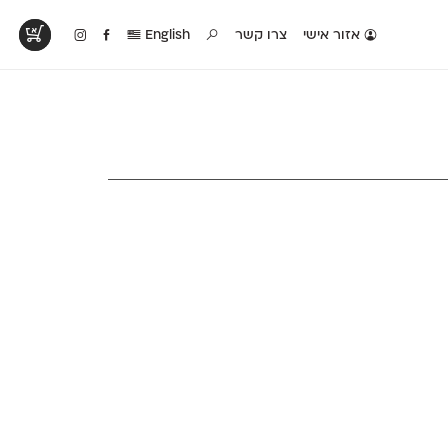
אזור אישי
צרו קשר
English
טים בפעולה
קטלוג להדפסה
טבלת השוואה
לראות עיצובים
לאלו שאוהבים לבחון
טבלה עם כל המאפיינים
פים שנעשו עם
פונטים על־גבי דף A4
של הפונטים שלנו זה
ונטים שלנו
לבן מולבן
לצד זה