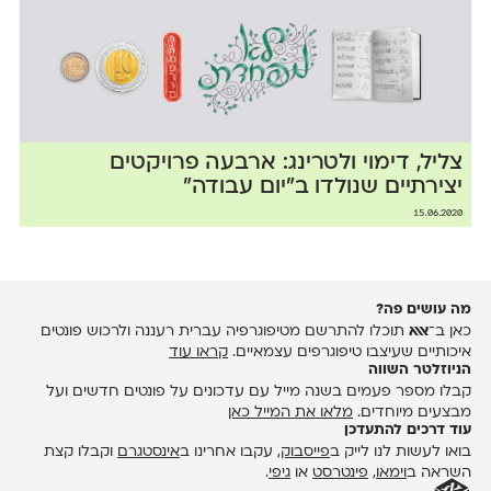
צליל, דימוי ולטרינג: ארבעה פרויקטים
יצירתיים שנולדו ב״יום עבודה״
15.06.2020
מה עושים פה?
כאן ב־
אאא
תוכלו להתרשם מטיפוגרפיה עברית רעננה ולרכוש פונטים
איכותיים שעיצבו טיפוגרפים עצמאיים.
קראו עוד
הניוזלטר השווה
קבלו מספר פעמים בשנה מייל עם עדכונים על פונטים חדשים ועל
מבצעים מיוחדים.
מלאו את המייל כאן
עוד דרכים להתעדכן
בואו לעשות לנו לייק ב
פייסבוק
, עקבו אחרינו ב
אינסטגרם
וקבלו קצת
השראה ב
וימאו
,
פינטרסט
או
גיפי
.