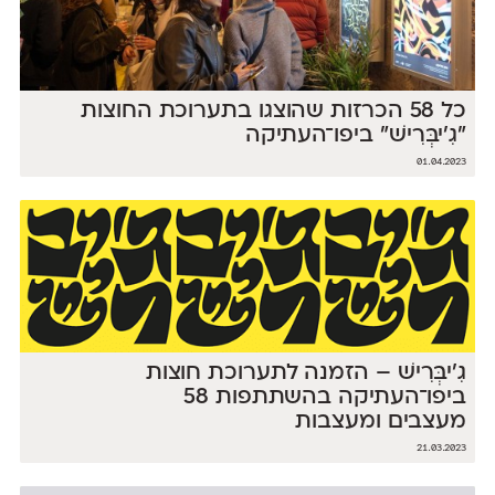
כל 58 הכרזות שהוצגו בתערוכת החוצות
״גִ'יבְּרִישׁ״ ביפו־העתיקה
01.04.2023
גִ'יבְּרִישׁ – הזמנה לתערוכת חוצות
ביפו־העתיקה בהשתתפות 58
מעצבים ומעצבות
21.03.2023