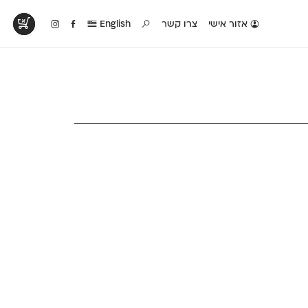
אזור אישי
צרו קשר
English
טים בפעולה
קטלוג להדפסה
טבלת השוואה
לראות עיצובים
לאלו שאוהבים לבחון
טבלה עם כל המאפיינים
פים שנעשו עם
פונטים על־גבי דף A4
של הפונטים שלנו זה
ונטים שלנו
לבן מולבן
לצד זה