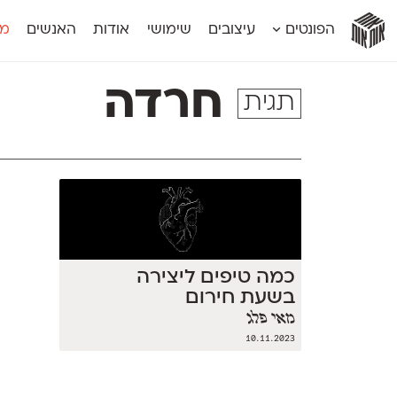
אות
אות
אות
אות
אות
הפונטים
עיצובים
שימושי
אודות
האנשים
מג
אות
אוונטה
אמביוולנטי קומפרסט
מוגרבי דיספל
אטלס
אמביוולנטי רחב
מוגרבי טקס
חרדה
תגית
אינדקס
אנומליה
מכמורת
אינדקס מונו
אסימון דו־לשוני
מכמורת מעו
אלמוני
אפק
מקומי
אלמוני צר
בר־לב
נוילנד
אמביוולנטי נורמל
גלוריה
סטנגה
אמביוולנטי צר
לוי
סינופסיס
כמה טיפים ליצירה
בשעת חירום
מאי פלג
10.11.2023