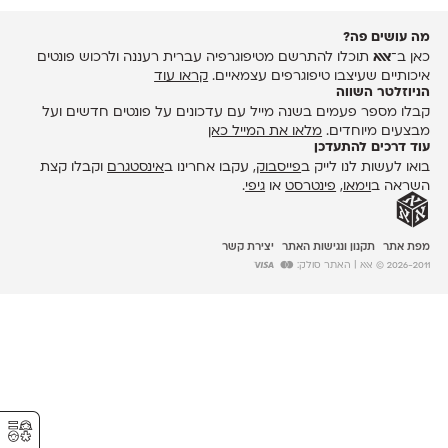
מה עושים פה?
כאן ב־
אאא
תוכלו להתרשם מטיפוגרפיה עברית רעננה ולרכוש פונטים
איכותיים שעיצבו טיפוגרפים עצמאיים.
קראו עוד
הניוזלטר השווה
קבלו מספר פעמים בשנה מייל עם עדכונים על פונטים חדשים ועל
מבצעים מיוחדים.
מלאו את המייל כאן
עוד דרכים להתעדכן
בואו לעשות לנו לייק ב
פייסבוק
, עקבו אחרינו ב
אינסטגרם
וקבלו קצת
השראה ב
וימאו
,
פינטרסט
או
גיפי
.
מפת אתר
תקנון ונגישות האתר
יצירת קשר
2026-2011 © אאא
| האתר סולק:
⚥︎