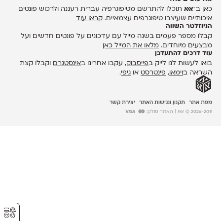
כאן ב־
אאא
תוכלו להתרשם מטיפוגרפיה עברית רעננה ולרכוש פונטים
איכותיים שעיצבו טיפוגרפים עצמאיים.
קראו עוד
הניוזלטר השווה
קבלו מספר פעמים בשנה מייל עם עדכונים על פונטים חדשים ועל
מבצעים מיוחדים.
מלאו את המייל כאן
עוד דרכים להתעדכן
בואו לעשות לנו לייק ב
פייסבוק
, עקבו אחרינו ב
אינסטגרם
וקבלו קצת
השראה ב
וימאו
,
פינטרסט
או
גיפי
.
מפת אתר
תקנון ונגישות האתר
יצירת קשר
2026-2011 © אאא
| האתר סולק:
⚥︎