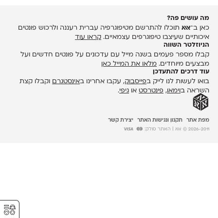
מה עושים פה?
כאן ב־
אאא
תוכלו להתרשם מטיפוגרפיה עברית רעננה ולרכוש פונטים
איכותיים שעיצבו טיפוגרפים עצמאיים.
קראו עוד
הניוזלטר השווה
קבלו מספר פעמים בשנה מייל עם עדכונים על פונטים חדשים ועל
מבצעים מיוחדים.
מלאו את המייל כאן
עוד דרכים להתעדכן
בואו לעשות לנו לייק ב
פייסבוק
, עקבו אחרינו ב
אינסטגרם
וקבלו קצת
השראה ב
וימאו
,
פינטרסט
או
גיפי
.
מפת אתר
תקנון ונגישות האתר
יצירת קשר
2026-2011 © אאא
| האתר סולק:
⚥︎