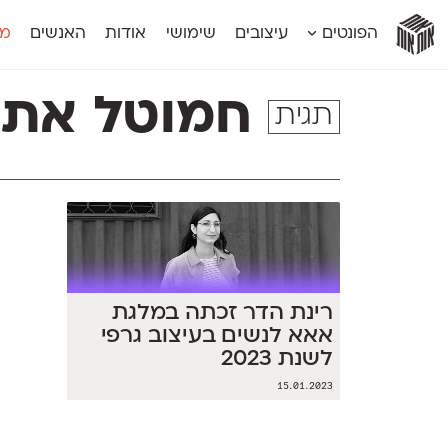
אות
אות
אות
אות
אות
הפונטים
עיצובים
שימושי
אודות
האנשים
מג
אות
אוונטה
אמביוולנטי קומפרסט
מוגרבי דיספל
אטלס
אמביוולנטי רחב
מוגרבי טקס
חמוטל אתר
תגית
אינדקס
אנומליה
מכמורת
אינדקס מונו
אסימון דו־לשוני
מכמורת מעו
אלמוני
אפק
מקומי
אלמוני צר
בר־לב
נוילנד
אמביוולנטי נורמל
גלוריה
סטנגה
אמביוולנטי צר
לוי
סינופסיס
רינת הדר זכתה במלגת
אאא לנשים בעיצוב גרפי
לשנת 2023
15.01.2023