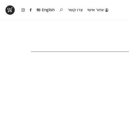
אזור אישי
צרו קשר
English
טים בפעולה
קטלוג להדפסה
טבלת השוואה
לראות עיצובים
לאלו שאוהבים לבחון
טבלה עם כל המאפיינים
פים שנעשו עם
פונטים על־גבי דף A4
של הפונטים שלנו זה
ונטים שלנו
לבן מולבן
לצד זה