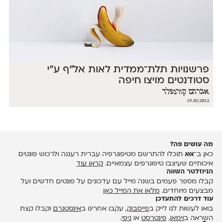
פרשנויות תלת־ממדית לאות אל״ף ע״י
סטודנטים מויצו חיפה
אברהם קורנפלד
19.02.2013
מה עושים פה?
כאן ב־
אאא
תוכלו להתרשם מטיפוגרפיה עברית רעננה ולרכוש פונטים
איכותיים שעיצבו טיפוגרפים עצמאיים.
קראו עוד
הניוזלטר השווה
קבלו מספר פעמים בשנה מייל עם עדכונים על פונטים חדשים ועל
מבצעים מיוחדים.
מלאו את המייל כאן
עוד דרכים להתעדכן
בואו לעשות לנו לייק ב
פייסבוק
, עקבו אחרינו ב
אינסטגרם
וקבלו קצת
השראה ב
וימאו
,
פינטרסט
או
גיפי
.