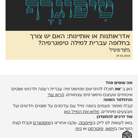
אדראותנות או אותיינות: האם יש צורך
בחלופה עברית למילה טיפוגרפיה?
גלעד סוטיל
29.01.2018
מה עושים פה?
כאן ב־
אאא
תוכלו להתרשם מטיפוגרפיה עברית רעננה ולרכוש פונטים
איכותיים שעיצבו טיפוגרפים עצמאיים.
קראו עוד
הניוזלטר השווה
קבלו מספר פעמים בשנה מייל עם עדכונים על פונטים חדשים ועל
מבצעים מיוחדים.
מלאו את המייל כאן
עוד דרכים להתעדכן
בואו לעשות לנו לייק ב
פייסבוק
, עקבו אחרינו ב
אינסטגרם
וקבלו קצת
השראה ב
וימאו
,
פינטרסט
או
גיפי
.