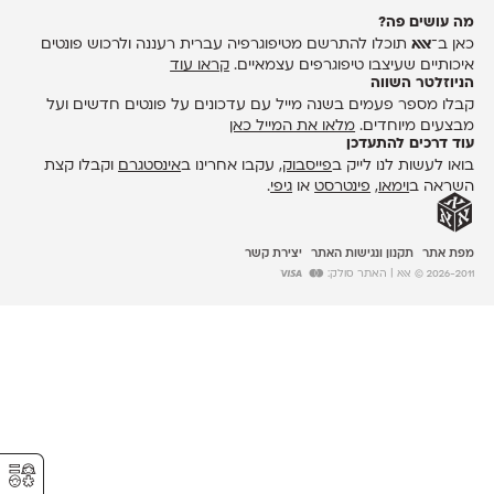
מה עושים פה?
כאן ב־
אאא
תוכלו להתרשם מטיפוגרפיה עברית רעננה ולרכוש פונטים
איכותיים שעיצבו טיפוגרפים עצמאיים.
קראו עוד
הניוזלטר השווה
קבלו מספר פעמים בשנה מייל עם עדכונים על פונטים חדשים ועל
מבצעים מיוחדים.
מלאו את המייל כאן
עוד דרכים להתעדכן
בואו לעשות לנו לייק ב
פייסבוק
, עקבו אחרינו ב
אינסטגרם
וקבלו קצת
השראה ב
וימאו
,
פינטרסט
או
גיפי
.
מפת אתר
תקנון ונגישות האתר
יצירת קשר
2026-2011 © אאא
| האתר סולק:
⚥︎