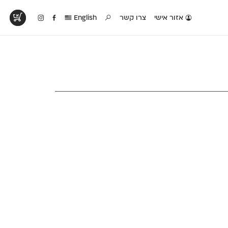
אזור אישי
צרו קשר
English
טים בפעולה
קטלוג להדפסה
טבלת השוואה
לראות עיצובים
לאלו שאוהבים לבחון
טבלה עם כל המאפיינים
פים שנעשו עם
פונטים על־גבי דף A4
של הפונטים שלנו זה
ונטים שלנו
לבן מולבן
לצד זה