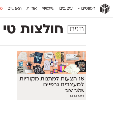
אות
אות
אות
אות
אות
הפונטים
עיצובים
שימושי
אודות
האנשים
מג
אות
אוונטה
אמביוולנטי קומפרסט
מוגרבי דיספל
אטלס
אמביוולנטי רחב
מוגרבי טקס
חולצות טי
תגית
אינדקס
אנומליה
מכמורת
אינדקס מונו
אסימון דו־לשוני
מכמורת מעו
אלמוני
אפק
מקומי
אלמוני צר
בר־לב
נוילנד
אמביוולנטי נורמל
גלוריה
סטנגה
אמביוולנטי צר
לוי
סינופסיס
18 הצעות למתנות מקוריות
למעצבים גרפיים
אלעד יאנה
04.04.2023