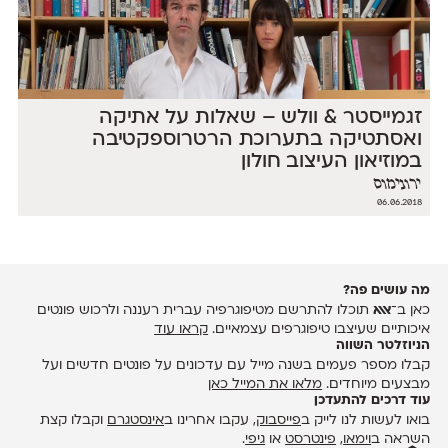
זגמייסטר & וולש – שאלות על אתיקה
ואסתטיקה בתערוכת הרטרוספקטיבה
במוזיאון העיצוב חולון
ירונימוס
06.06.2018
מה עושים פה?
כאן ב־
אאא
תוכלו להתרשם מטיפוגרפיה עברית רעננה ולרכוש פונטים
איכותיים שעיצבו טיפוגרפים עצמאיים.
קראו עוד
הניוזלטר השווה
קבלו מספר פעמים בשנה מייל עם עדכונים על פונטים חדשים ועל
מבצעים מיוחדים.
מלאו את המייל כאן
עוד דרכים להתעדכן
בואו לעשות לנו לייק ב
פייסבוק
, עקבו אחרינו ב
אינסטגרם
וקבלו קצת
השראה ב
וימאו
,
פינטרסט
או
גיפי
.