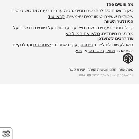
מה עושים פה?
כאן ב־
אאא
תוכלו להתרשם מטיפוגרפיה עברית רעננה ולרכוש פונטים
איכותיים שעיצבו טיפוגרפים עצמאיים.
קראו עוד
הניוזלטר השווה
קבלו מספר פעמים בשנה מייל עם עדכונים על פונטים חדשים ועל
מבצעים מיוחדים.
מלאו את המייל כאן
עוד דרכים להתעדכן
בואו לעשות לנו לייק ב
פייסבוק
, עקבו אחרינו ב
אינסטגרם
וקבלו קצת
השראה ב
וימאו
,
פינטרסט
או
גיפי
.
מפת אתר
תקנון ונגישות האתר
יצירת קשר
2026-2011 © אאא
| האתר סולק:
⚥︎