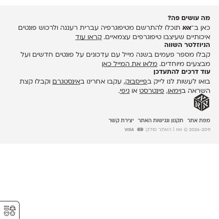
מה עושים פה?
כאן ב־
אאא
תוכלו להתרשם מטיפוגרפיה עברית רעננה ולרכוש פונטים
איכותיים שעיצבו טיפוגרפים עצמאיים.
קראו עוד
הניוזלטר השווה
קבלו מספר פעמים בשנה מייל עם עדכונים על פונטים חדשים ועל
מבצעים מיוחדים.
מלאו את המייל כאן
עוד דרכים להתעדכן
בואו לעשות לנו לייק ב
פייסבוק
, עקבו אחרינו ב
אינסטגרם
וקבלו קצת
השראה ב
וימאו
,
פינטרסט
או
גיפי
.
מפת אתר
תקנון ונגישות האתר
יצירת קשר
2026-2011 © אאא
| האתר סולק:
⚥︎