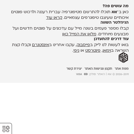
מה עושים פה?
כאן ב־
אאא
תוכלו להתרשם מטיפוגרפיה עברית רעננה ולרכוש פונטים
איכותיים שעיצבו טיפוגרפים עצמאיים.
קראו עוד
הניוזלטר השווה
קבלו מספר פעמים בשנה מייל עם עדכונים על פונטים חדשים ועל
מבצעים מיוחדים.
מלאו את המייל כאן
עוד דרכים להתעדכן
בואו לעשות לנו לייק ב
פייסבוק
, עקבו אחרינו ב
אינסטגרם
וקבלו קצת
השראה ב
וימאו
,
פינטרסט
או
גיפי
.
מפת אתר
תקנון ונגישות האתר
יצירת קשר
2026-2011 © אאא
| האתר סולק:
⚥︎