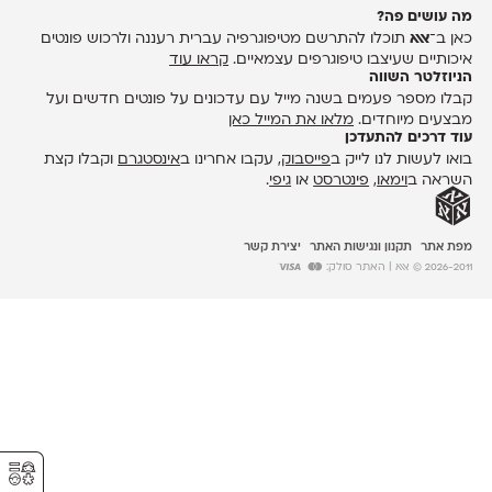
מה עושים פה?
כאן ב־
אאא
תוכלו להתרשם מטיפוגרפיה עברית רעננה ולרכוש פונטים
איכותיים שעיצבו טיפוגרפים עצמאיים.
קראו עוד
הניוזלטר השווה
קבלו מספר פעמים בשנה מייל עם עדכונים על פונטים חדשים ועל
מבצעים מיוחדים.
מלאו את המייל כאן
עוד דרכים להתעדכן
בואו לעשות לנו לייק ב
פייסבוק
, עקבו אחרינו ב
אינסטגרם
וקבלו קצת
השראה ב
וימאו
,
פינטרסט
או
גיפי
.
מפת אתר
תקנון ונגישות האתר
יצירת קשר
2026-2011 © אאא
| האתר סולק:
⚥︎