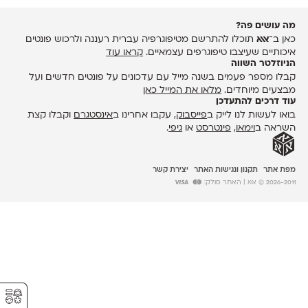
מה עושים פה?
כאן ב־
אאא
תוכלו להתרשם מטיפוגרפיה עברית רעננה ולרכוש פונטים
איכותיים שעיצבו טיפוגרפים עצמאיים.
קראו עוד
הניוזלטר השווה
קבלו מספר פעמים בשנה מייל עם עדכונים על פונטים חדשים ועל
מבצעים מיוחדים.
מלאו את המייל כאן
עוד דרכים להתעדכן
בואו לעשות לנו לייק ב
פייסבוק
, עקבו אחרינו ב
אינסטגרם
וקבלו קצת
השראה ב
וימאו
,
פינטרסט
או
גיפי
.
מפת אתר
תקנון ונגישות האתר
יצירת קשר
2026-2011 © אאא
| האתר סולק:
⚥︎