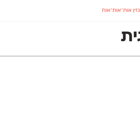
זין אות־אות־אות
חדש
חדש
יי
פלוני
קארמה
חדש
ט
פלוני יד
קדם סנס
ית
פלוני מעוגל
קדם סריף
פונ
גל
פלוני צר
קרוואן
בואו 
מטרי
פעמון
שלוק
הפ
פריימריז
תעמולה
פרנק־רי
פרנק־רי צר