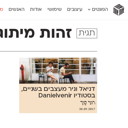
אות
אות
אות
אות
אות
הפונטים
עיצובים
שימושי
אודות
האנשים
מג
אות
אוונטה
אמביוולנטי קומפרסט
מוגרבי דיספל
אטלס
אמביוולנטי רחב
מוגרבי טקס
זהות מיתוג
תגית
אינדקס
אנומליה
מכמורת
אינדקס מונו
אסימון דו־לשוני
מכמורת מעו
אלמוני
אפק
מקומי
אלמוני צר
בר־לב
נוילנד
אמביוולנטי נורמל
גלוריה
סטנגה
אמביוולנטי צר
לוי
סינופסיס
דניאל וניר מעצבים בשניים,
בסטודיו Danielvenir
רוני קוך
30.09.2017