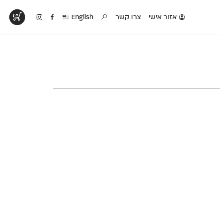
אזור אישי
צרו קשר
English
טים בפעולה
קטלוג להדפסה
טבלת השוואה
לראות עיצובים
לאלו שאוהבים לבחון
טבלה עם כל המאפיינים
פים שנעשו עם
פונטים על־גבי דף A4
של הפונטים שלנו זה
ונטים שלנו
לבן מולבן
לצד זה