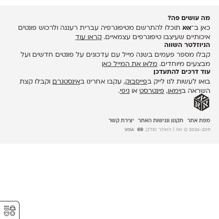
מה עושים פה?
כאן ב־
אאא
תוכלו להתרשם מטיפוגרפיה עברית רעננה ולרכוש פונטים
איכותיים שעיצבו טיפוגרפים עצמאיים.
קראו עוד
הניוזלטר השווה
קבלו מספר פעמים בשנה מייל עם עדכונים על פונטים חדשים ועל
מבצעים מיוחדים.
מלאו את המייל כאן
עוד דרכים להתעדכן
בואו לעשות לנו לייק ב
פייסבוק
, עקבו אחרינו ב
אינסטגרם
וקבלו קצת
השראה ב
וימאו
,
פינטרסט
או
גיפי
.
מפת אתר
תקנון ונגישות האתר
יצירת קשר
2026-2011 © אאא
| האתר סולק:
⚥︎