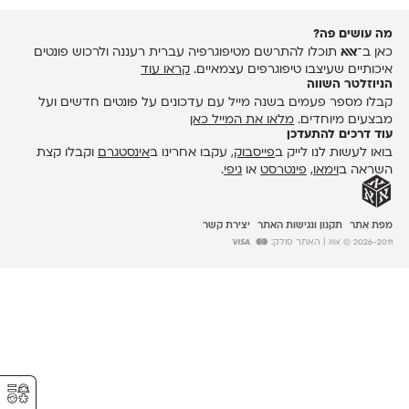
מה עושים פה?
כאן ב־
אאא
תוכלו להתרשם מטיפוגרפיה עברית רעננה ולרכוש פונטים
איכותיים שעיצבו טיפוגרפים עצמאיים.
קראו עוד
הניוזלטר השווה
קבלו מספר פעמים בשנה מייל עם עדכונים על פונטים חדשים ועל
מבצעים מיוחדים.
מלאו את המייל כאן
עוד דרכים להתעדכן
בואו לעשות לנו לייק ב
פייסבוק
, עקבו אחרינו ב
אינסטגרם
וקבלו קצת
השראה ב
וימאו
,
פינטרסט
או
גיפי
.
מפת אתר
תקנון ונגישות האתר
יצירת קשר
2026-2011 © אאא
| האתר סולק:
⚥︎