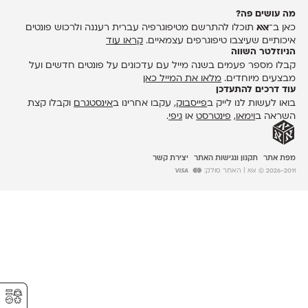
מה עושים פה?
כאן ב־
אאא
תוכלו להתרשם מטיפוגרפיה עברית רעננה ולרכוש פונטים
איכותיים שעיצבו טיפוגרפים עצמאיים.
קראו עוד
הניוזלטר השווה
קבלו מספר פעמים בשנה מייל עם עדכונים על פונטים חדשים ועל
מבצעים מיוחדים.
מלאו את המייל כאן
עוד דרכים להתעדכן
בואו לעשות לנו לייק ב
פייסבוק
, עקבו אחרינו ב
אינסטגרם
וקבלו קצת
השראה ב
וימאו
,
פינטרסט
או
גיפי
.
מפת אתר
תקנון ונגישות האתר
יצירת קשר
2026-2011 © אאא
| האתר סולק:
⚥︎