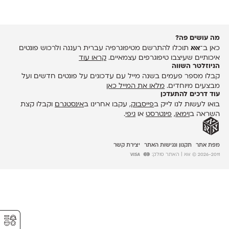
מה עושים פה?
כאן ב־
אאא
תוכלו להתרשם מטיפוגרפיה עברית רעננה ולרכוש פונטים
איכותיים שעיצבו טיפוגרפים עצמאיים.
קראו עוד
הניוזלטר השווה
קבלו מספר פעמים בשנה מייל עם עדכונים על פונטים חדשים ועל
מבצעים מיוחדים.
מלאו את המייל כאן
עוד דרכים להתעדכן
בואו לעשות לנו לייק ב
פייסבוק
, עקבו אחרינו ב
אינסטגרם
וקבלו קצת
השראה ב
וימאו
,
פינטרסט
או
גיפי
.
מפת אתר
תקנון ונגישות האתר
יצירת קשר
2026-2011 © אאא
| האתר סולק:
⚥︎