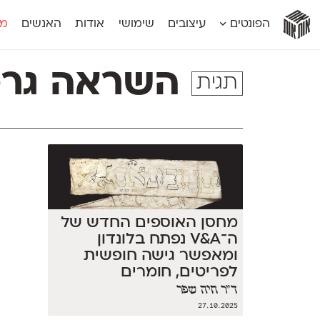
אות
אות
אות
אות
אות
הפונטים
עיצובים
שימושי
אודות
האנשים
מג
אות
אוונטה
אמביוולנטי קומפרסט
מוגרבי דיספל
אטלס
אמביוולנטי רחב
מוגרבי טקס
השראה גרפ
תגית
אינדקס
אנומליה
מכמורת
אינדקס מונו
אסימון דו־לשוני
מכמורת מעו
אלמוני
אפק
מקומי
אלמוני צר
בר־לב
נוילנד
אמביוולנטי נורמל
גלוריה
סטנגה
אמביוולנטי צר
לוי
סינופסיס
מחסן האוספים החדש של
ה־V&A נפתח בלונדון
ומאפשר גישה חופשית
לפריטים, חומרים
והשראות גרפיות
ד״ר חיה שפר
27.10.2025