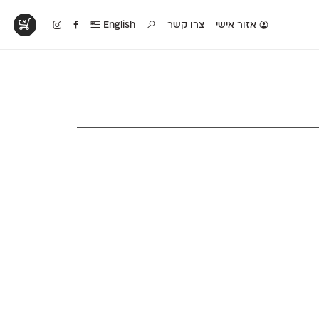
אזור אישי
צרו קשר
English
טים בפעולה
קטלוג להדפסה
טבלת השוואה
לראות עיצובים
לאלו שאוהבים לבחון
טבלה עם כל המאפיינים
פים שנעשו עם
פונטים על־גבי דף A4
של הפונטים שלנו זה
ונטים שלנו
לבן מולבן
לצד זה