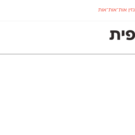
זין אות־אות־אות
חדש
חדש
יי
פלוני
קארמה
חדש
ט
פלוני יד
קדם סנס
ית
פלוני מעוגל
קדם סריף
פונ
גל
פלוני צר
קרוואן
בואו 
מטרי
פעמון
שלוק
הפ
פריימריז
תעמולה
פרנק־רי
פרנק־רי צר