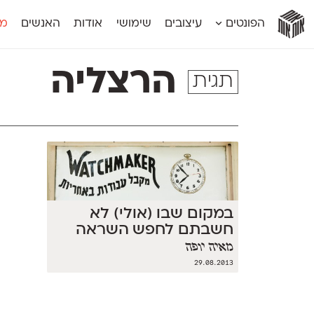
אות
אות
אות
אות
אות
הפונטים
עיצובים
שימושי
אודות
האנשים
מג
אות
אוונטה
אמביוולנטי קומפרסט
מוגרבי דיספל
אטלס
אמביוולנטי רחב
מוגרבי טקס
הרצליה
תגית
אינדקס
אנומליה
מכמורת
אינדקס מונו
אסימון דו־לשוני
מכמורת מעו
אלמוני
אפק
מקומי
אלמוני צר
בר־לב
נוילנד
אמביוולנטי נורמל
גלוריה
סטנגה
אמביוולנטי צר
לוי
סינופסיס
במקום שבו (אולי) לא
חשבתם לחפש השראה
מאיה יופה
29.08.2013