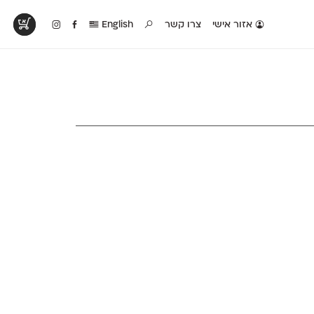
אזור אישי
צרו קשר
English
טים בפעולה
קטלוג להדפסה
טבלת השוואה
לראות עיצובים
לאלו שאוהבים לבחון
טבלה עם כל המאפיינים
פים שנעשו עם
פונטים על־גבי דף A4
של הפונטים שלנו זה
ונטים שלנו
לבן מולבן
לצד זה