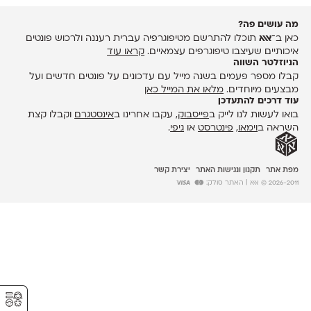
מה עושים פה?
כאן ב־
אאא
תוכלו להתרשם מטיפוגרפיה עברית רעננה ולרכוש פונטים
איכותיים שעיצבו טיפוגרפים עצמאיים.
קראו עוד
הניוזלטר השווה
קבלו מספר פעמים בשנה מייל עם עדכונים על פונטים חדשים ועל
מבצעים מיוחדים.
מלאו את המייל כאן
עוד דרכים להתעדכן
בואו לעשות לנו לייק ב
פייסבוק
, עקבו אחרינו ב
אינסטגרם
וקבלו קצת
השראה ב
וימאו
,
פינטרסט
או
גיפי
.
מפת אתר
תקנון ונגישות האתר
יצירת קשר
2026-2011 © אאא
| האתר סולק:
⚥︎