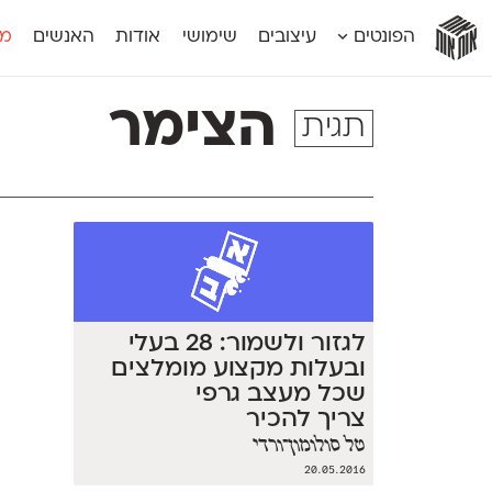
אות
אות
אות
אות
אות
הפונטים
עיצובים
שימושי
אודות
האנשים
מג
אות
אוונטה
אמביוולנטי קומפרסט
מוגרבי דיספל
אטלס
אמביוולנטי רחב
מוגרבי טקס
הצימר
תגית
אינדקס
אנומליה
מכמורת
אינדקס מונו
אסימון דו־לשוני
מכמורת מעו
אלמוני
אפק
מקומי
אלמוני צר
בר־לב
נוילנד
אמביוולנטי נורמל
גלוריה
סטנגה
אמביוולנטי צר
לוי
סינופסיס
לגזור ולשמור: 28 בעלי
ובעלות מקצוע מומלצים
שכל מעצב גרפי
צריך להכיר
טל סולומון־ורדי
20.05.2016