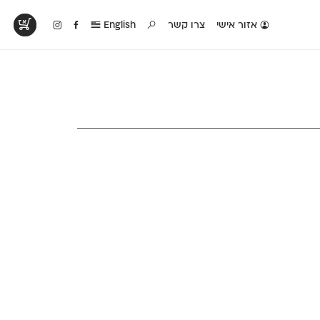
אזור אישי
צרו קשר
English
טים בפעולה
קטלוג להדפסה
טבלת השוואה
לראות עיצובים
לאלו שאוהבים לבחון
טבלה עם כל המאפיינים
פים שנעשו עם
פונטים על־גבי דף A4
של הפונטים שלנו זה
ונטים שלנו
לבן מולבן
לצד זה