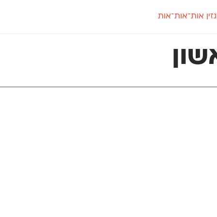
זין אות־אות־אות
חדש
חדש
יי
פלוני
קארמה
חדש
ט
פלוני יד
קדם סנס
שון
פלוני מעוגל
קדם סריף
פונ
גל
פלוני צר
קרוואן
בואו 
מטרי
פעמון
שלוק
הפ
פריימריז
תעמולה
פרנק־רי
פרנק־רי צר