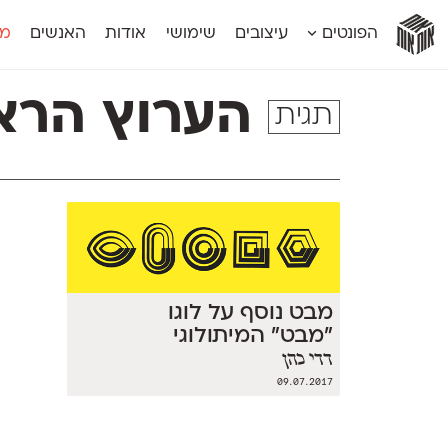
אות
אות
אות
אות
אות
הפונטים
עיצובים
שימושי
אודות
האנשים
מג
אות
אוונטה
אמביוולנטי קומפרסט
מוגרבי דיספל
אטלס
אמביוולנטי רחב
מוגרבי טקס
הערוץ הרא
תגית
אינדקס
אנומליה
מכמורת
אינדקס מונו
אסימון דו־לשוני
מכמורת מעו
אלמוני
אפק
מקומי
אלמוני צר
בר־לב
נוילנד
אמביוולנטי נורמל
גלוריה
סטנגה
אמביוולנטי צר
לוי
סינופסיס
מבט נוסף על לוגו
״מבט״ המיתולוגי
דדי כהן
09.07.2017