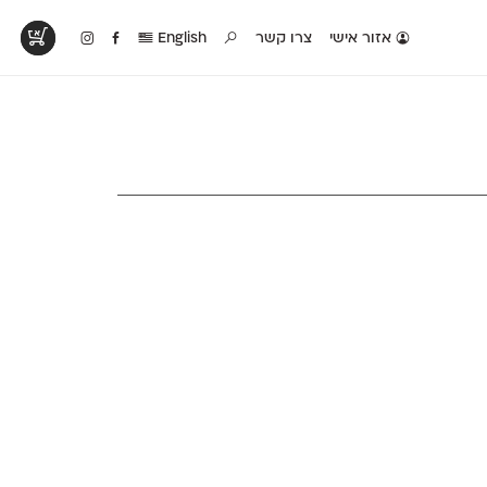
אזור אישי
צרו קשר
English
טים בפעולה
קטלוג להדפסה
טבלת השוואה
לראות עיצובים
לאלו שאוהבים לבחון
טבלה עם כל המאפיינים
פים שנעשו עם
פונטים על־גבי דף A4
של הפונטים שלנו זה
ונטים שלנו
לבן מולבן
לצד זה