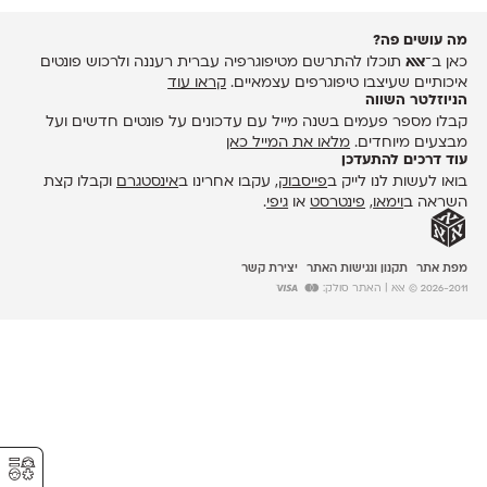
מה עושים פה?
כאן ב־
אאא
תוכלו להתרשם מטיפוגרפיה עברית רעננה ולרכוש פונטים
איכותיים שעיצבו טיפוגרפים עצמאיים.
קראו עוד
הניוזלטר השווה
קבלו מספר פעמים בשנה מייל עם עדכונים על פונטים חדשים ועל
מבצעים מיוחדים.
מלאו את המייל כאן
עוד דרכים להתעדכן
בואו לעשות לנו לייק ב
פייסבוק
, עקבו אחרינו ב
אינסטגרם
וקבלו קצת
השראה ב
וימאו
,
פינטרסט
או
גיפי
.
מפת אתר
תקנון ונגישות האתר
יצירת קשר
2026-2011 © אאא
| האתר סולק:
⚥︎