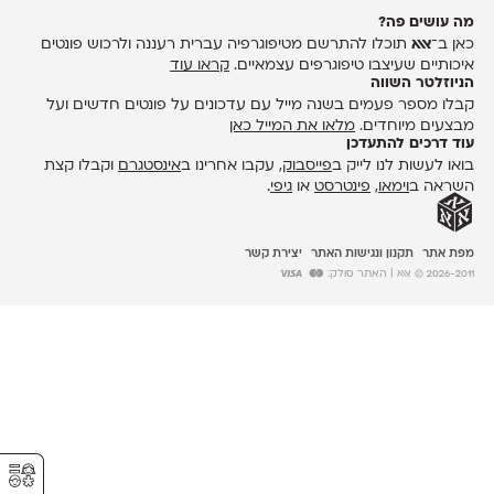
מה עושים פה?
כאן ב־
אאא
תוכלו להתרשם מטיפוגרפיה עברית רעננה ולרכוש פונטים
איכותיים שעיצבו טיפוגרפים עצמאיים.
קראו עוד
הניוזלטר השווה
קבלו מספר פעמים בשנה מייל עם עדכונים על פונטים חדשים ועל
מבצעים מיוחדים.
מלאו את המייל כאן
עוד דרכים להתעדכן
בואו לעשות לנו לייק ב
פייסבוק
, עקבו אחרינו ב
אינסטגרם
וקבלו קצת
השראה ב
וימאו
,
פינטרסט
או
גיפי
.
מפת אתר
תקנון ונגישות האתר
יצירת קשר
2026-2011 © אאא
| האתר סולק:
⚥︎