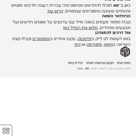
כאן ב־
אאא
תוכלו להתרשם מטיפוגרפיה עברית רעננה ולרכוש פונטים
איכותיים שעיצבו טיפוגרפים עצמאיים.
קראו עוד
הניוזלטר השווה
קבלו מספר פעמים בשנה מייל עם עדכונים על פונטים חדשים ועל
מבצעים מיוחדים.
מלאו את המייל כאן
עוד דרכים להתעדכן
בואו לעשות לנו לייק ב
פייסבוק
, עקבו אחרינו ב
אינסטגרם
וקבלו קצת
השראה ב
וימאו
,
פינטרסט
או
גיפי
.
מפת אתר
תקנון ונגישות האתר
יצירת קשר
2026-2011 © אאא
| האתר סולק:
⚥︎