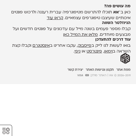
מה עושים פה?
כאן ב־
אאא
תוכלו להתרשם מטיפוגרפיה עברית רעננה ולרכוש פונטים
איכותיים שעיצבו טיפוגרפים עצמאיים.
קראו עוד
הניוזלטר השווה
קבלו מספר פעמים בשנה מייל עם עדכונים על פונטים חדשים ועל
מבצעים מיוחדים.
מלאו את המייל כאן
עוד דרכים להתעדכן
בואו לעשות לנו לייק ב
פייסבוק
, עקבו אחרינו ב
אינסטגרם
וקבלו קצת
השראה ב
וימאו
,
פינטרסט
או
גיפי
.
מפת אתר
תקנון ונגישות האתר
יצירת קשר
2026-2011 © אאא
| האתר סולק:
⚥︎