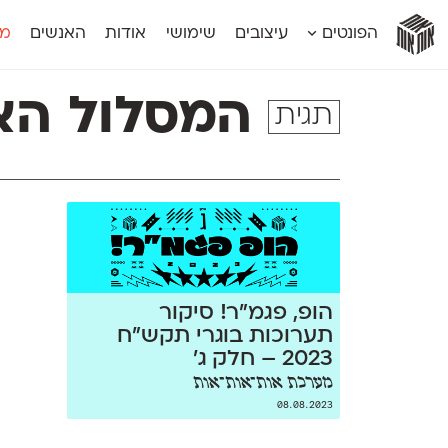
אות
אות
אות
אות
אות
הפונטים
עיצובים
שימושי
אודות
האנשים
מג
אות
אוונטה
אמביוולנטי קומפרסט
מוגרבי דיספל
אטלס
אמביוולנטי רחב
מוגרבי טקס
המסלול הא
תגית
אינדקס
אנומליה
מכמורת
אינדקס מונו
אסימון דו־לשוני
מכמורת מעו
אלמוני
אפק
מקומי
אלמוני צר
בר־לב
נוילנד
אמביוולנטי נורמל
גלוריה
סטנגה
אמביוולנטי צר
לוי
סינופסיס
הופ, פגמ״ר! סיקור
תערוכות בוגרי תקש״ח
2023 – חלק ג׳
מערכת אות־אות־אות
08.08.2023