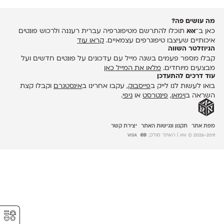
מה עושים פה?
כאן ב־
אאא
תוכלו להתרשם מטיפוגרפיה עברית רעננה ולרכוש פונטים
איכותיים שעיצבו טיפוגרפים עצמאיים.
קראו עוד
הניוזלטר השווה
קבלו מספר פעמים בשנה מייל עם עדכונים על פונטים חדשים ועל
מבצעים מיוחדים.
מלאו את המייל כאן
עוד דרכים להתעדכן
בואו לעשות לנו לייק ב
פייסבוק
, עקבו אחרינו ב
אינסטגרם
וקבלו קצת
השראה ב
וימאו
,
פינטרסט
או
גיפי
.
מפת אתר
תקנון ונגישות האתר
יצירת קשר
2026-2011 © אאא
| האתר סולק:
⚥︎