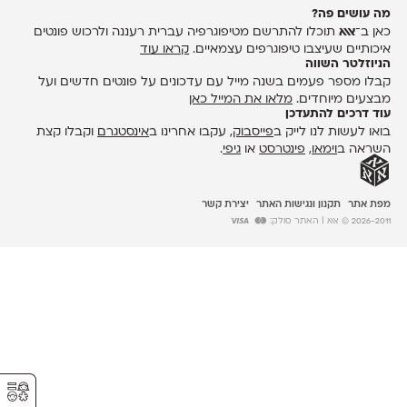
מה עושים פה?
כאן ב־
אאא
תוכלו להתרשם מטיפוגרפיה עברית רעננה ולרכוש פונטים
איכותיים שעיצבו טיפוגרפים עצמאיים.
קראו עוד
הניוזלטר השווה
קבלו מספר פעמים בשנה מייל עם עדכונים על פונטים חדשים ועל
מבצעים מיוחדים.
מלאו את המייל כאן
עוד דרכים להתעדכן
בואו לעשות לנו לייק ב
פייסבוק
, עקבו אחרינו ב
אינסטגרם
וקבלו קצת
השראה ב
וימאו
,
פינטרסט
או
גיפי
.
מפת אתר
תקנון ונגישות האתר
יצירת קשר
2026-2011 © אאא
| האתר סולק:
⚥︎