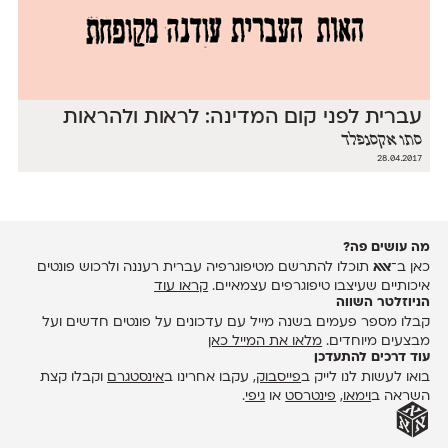
עברית לפני קום המדינה: לראות ולהראות
סתו אקסנפלד
28.04.2017
מה עושים פה?
כאן ב־
אאא
תוכלו להתרשם מטיפוגרפיה עברית רעננה ולרכוש פונטים
איכותיים שעיצבו טיפוגרפים עצמאיים.
קראו עוד
הניוזלטר השווה
קבלו מספר פעמים בשנה מייל עם עדכונים על פונטים חדשים ועל
מבצעים מיוחדים.
מלאו את המייל כאן
עוד דרכים להתעדכן
בואו לעשות לנו לייק ב
פייסבוק
, עקבו אחרינו ב
אינסטגרם
וקבלו קצת
השראה ב
וימאו
,
פינטרסט
או
גיפי
.