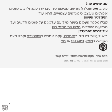
מה עושים פה?
כאן ב־
אאא
תוכלו להתרשם מטיפוגרפיה עברית רעננה ולרכוש פונטים
איכותיים שעיצבו טיפוגרפים עצמאיים.
קראו עוד
הניוזלטר השווה
קבלו מספר פעמים בשנה מייל עם עדכונים על פונטים חדשים ועל
מבצעים מיוחדים.
מלאו את המייל כאן
עוד דרכים להתעדכן
בואו לעשות לנו לייק ב
פייסבוק
, עקבו אחרינו ב
אינסטגרם
וקבלו קצת
השראה ב
וימאו
,
פינטרסט
או
גיפי
.
מפת אתר
תקנון ונגישות האתר
יצירת קשר
2026-2011 © אאא
| האתר סולק:
⚥︎