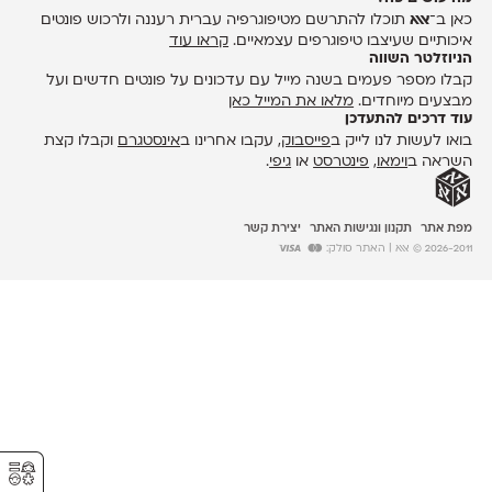
כאן ב־
אאא
תוכלו להתרשם מטיפוגרפיה עברית רעננה ולרכוש פונטים
איכותיים שעיצבו טיפוגרפים עצמאיים.
קראו עוד
הניוזלטר השווה
קבלו מספר פעמים בשנה מייל עם עדכונים על פונטים חדשים ועל
מבצעים מיוחדים.
מלאו את המייל כאן
עוד דרכים להתעדכן
בואו לעשות לנו לייק ב
פייסבוק
, עקבו אחרינו ב
אינסטגרם
וקבלו קצת
השראה ב
וימאו
,
פינטרסט
או
גיפי
.
מפת אתר
תקנון ונגישות האתר
יצירת קשר
2026-2011 © אאא
| האתר סולק:
⚥︎