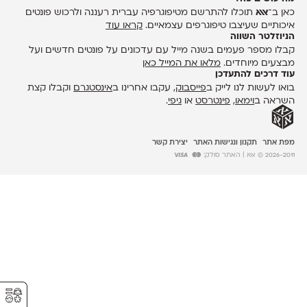
כאן ב־
אאא
תוכלו להתרשם מטיפוגרפיה עברית רעננה ולרכוש פונטים
איכותיים שעיצבו טיפוגרפים עצמאיים.
קראו עוד
הניוזלטר השווה
קבלו מספר פעמים בשנה מייל עם עדכונים על פונטים חדשים ועל
מבצעים מיוחדים.
מלאו את המייל כאן
עוד דרכים להתעדכן
בואו לעשות לנו לייק ב
פייסבוק
, עקבו אחרינו ב
אינסטגרם
וקבלו קצת
השראה ב
וימאו
,
פינטרסט
או
גיפי
.
מפת אתר
תקנון ונגישות האתר
יצירת קשר
2026-2011 © אאא
| האתר סולק:
⚥︎