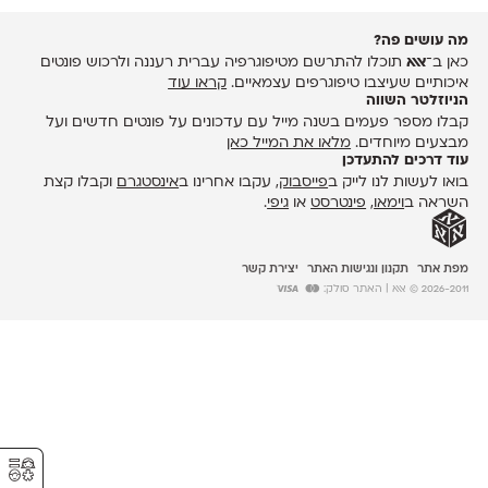
מה עושים פה?
כאן ב־
אאא
תוכלו להתרשם מטיפוגרפיה עברית רעננה ולרכוש פונטים
איכותיים שעיצבו טיפוגרפים עצמאיים.
קראו עוד
הניוזלטר השווה
קבלו מספר פעמים בשנה מייל עם עדכונים על פונטים חדשים ועל
מבצעים מיוחדים.
מלאו את המייל כאן
עוד דרכים להתעדכן
בואו לעשות לנו לייק ב
פייסבוק
, עקבו אחרינו ב
אינסטגרם
וקבלו קצת
השראה ב
וימאו
,
פינטרסט
או
גיפי
.
מפת אתר
תקנון ונגישות האתר
יצירת קשר
2026-2011 © אאא
| האתר סולק:
⚥︎