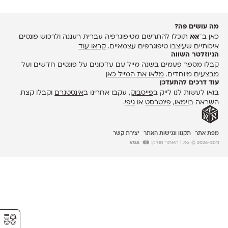
מה עושים פה?
כאן ב־
אאא
תוכלו להתרשם מטיפוגרפיה עברית רעננה ולרכוש פונטים
איכותיים שעיצבו טיפוגרפים עצמאיים.
קראו עוד
הניוזלטר השווה
קבלו מספר פעמים בשנה מייל עם עדכונים על פונטים חדשים ועל
מבצעים מיוחדים.
מלאו את המייל כאן
עוד דרכים להתעדכן
בואו לעשות לנו לייק ב
פייסבוק
, עקבו אחרינו ב
אינסטגרם
וקבלו קצת
השראה ב
וימאו
,
פינטרסט
או
גיפי
.
מפת אתר
תקנון ונגישות האתר
יצירת קשר
2026-2011 © אאא
| האתר סולק:
⚥︎