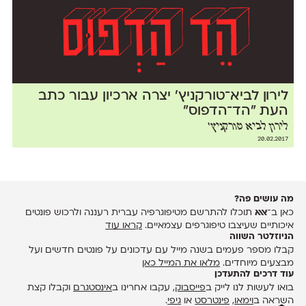
לירון לביא־טורקניץ׳ יצרה ארכיון עבור כתב
העת ״הד־הדפוס״
לירון לביא טורקניץ'
20.02.2017
מה עושים פה?
כאן ב־
אאא
תוכלו להתרשם מטיפוגרפיה עברית רעננה ולרכוש פונטים
איכותיים שעיצבו טיפוגרפים עצמאיים.
קראו עוד
הניוזלטר השווה
קבלו מספר פעמים בשנה מייל עם עדכונים על פונטים חדשים ועל
מבצעים מיוחדים.
מלאו את המייל כאן
עוד דרכים להתעדכן
בואו לעשות לנו לייק ב
פייסבוק
, עקבו אחרינו ב
אינסטגרם
וקבלו קצת
השראה ב
וימאו
,
פינטרסט
או
גיפי
.