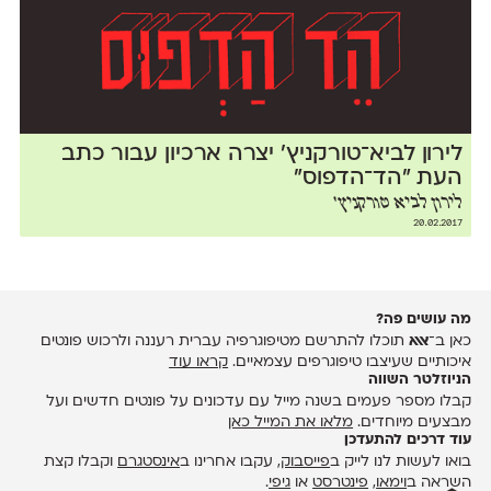
לירון לביא־טורקניץ׳ יצרה ארכיון עבור כתב
העת ״הד־הדפוס״
לירון לביא טורקניץ'
20.02.2017
מה עושים פה?
כאן ב־
אאא
תוכלו להתרשם מטיפוגרפיה עברית רעננה ולרכוש פונטים
איכותיים שעיצבו טיפוגרפים עצמאיים.
קראו עוד
הניוזלטר השווה
קבלו מספר פעמים בשנה מייל עם עדכונים על פונטים חדשים ועל
מבצעים מיוחדים.
מלאו את המייל כאן
עוד דרכים להתעדכן
בואו לעשות לנו לייק ב
פייסבוק
, עקבו אחרינו ב
אינסטגרם
וקבלו קצת
השראה ב
וימאו
,
פינטרסט
או
גיפי
.