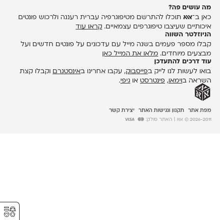
מה עושים פה?
כאן ב־
אאא
תוכלו להתרשם מטיפוגרפיה עברית רעננה ולרכוש פונטים
איכותיים שעיצבו טיפוגרפים עצמאיים.
קראו עוד
הניוזלטר השווה
קבלו מספר פעמים בשנה מייל עם עדכונים על פונטים חדשים ועל
מבצעים מיוחדים.
מלאו את המייל כאן
עוד דרכים להתעדכן
בואו לעשות לנו לייק ב
פייסבוק
, עקבו אחרינו ב
אינסטגרם
וקבלו קצת
השראה ב
וימאו
,
פינטרסט
או
גיפי
.
מפת אתר
תקנון ונגישות האתר
יצירת קשר
2026-2011 © אאא
| האתר סולק:
⚥︎