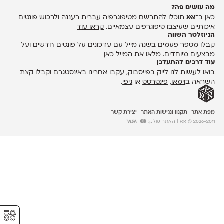
מה עושים פה?
כאן ב־
אאא
תוכלו להתרשם מטיפוגרפיה עברית רעננה ולרכוש פונטים
איכותיים שעיצבו טיפוגרפים עצמאיים.
קראו עוד
הניוזלטר השווה
קבלו מספר פעמים בשנה מייל עם עדכונים על פונטים חדשים ועל
מבצעים מיוחדים.
מלאו את המייל כאן
עוד דרכים להתעדכן
בואו לעשות לנו לייק ב
פייסבוק
, עקבו אחרינו ב
אינסטגרם
וקבלו קצת
השראה ב
וימאו
,
פינטרסט
או
גיפי
.
מפת אתר
תקנון ונגישות האתר
יצירת קשר
2026-2011 © אאא
| האתר סולק:
⚥︎