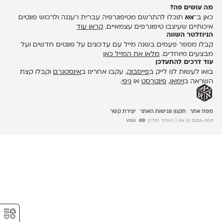
מה עושים פה?
כאן ב־
אאא
תוכלו להתרשם מטיפוגרפיה עברית רעננה ולרכוש פונטים
איכותיים שעיצבו טיפוגרפים עצמאיים.
קראו עוד
הניוזלטר השווה
קבלו מספר פעמים בשנה מייל עם עדכונים על פונטים חדשים ועל
מבצעים מיוחדים.
מלאו את המייל כאן
עוד דרכים להתעדכן
בואו לעשות לנו לייק ב
פייסבוק
, עקבו אחרינו ב
אינסטגרם
וקבלו קצת
השראה ב
וימאו
,
פינטרסט
או
גיפי
.
מפת אתר
תקנון ונגישות האתר
יצירת קשר
2026-2011 © אאא
| האתר סולק:
⚥︎