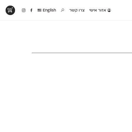
אזור אישי
צרו קשר
English
טים בפעולה
קטלוג להדפסה
טבלת השוואה
לראות עיצובים
לאלו שאוהבים לבחון
טבלה עם כל המאפיינים
פים שנעשו עם
פונטים על־גבי דף A4
של הפונטים שלנו זה
ונטים שלנו
לבן מולבן
לצד זה