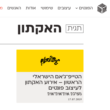
אות
אות
אות
אות
אות
הפונטים
עיצובים
שימושי
אודות
האנשים
מג
אות
אוונטה
אמביוולנטי קומפרסט
מוגרבי דיספל
אטלס
אמביוולנטי רחב
מוגרבי טקס
האקתון
תגית
אינדקס
אנומליה
מכמורת
אינדקס מונו
אסימון דו־לשוני
מכמורת מעו
אלמוני
אפק
מקומי
אלמוני צר
בר־לב
נוילנד
אמביוולנטי נורמל
גלוריה
סטנגה
אמביוולנטי צר
לוי
סינופסיס
הטייפ־ג'אם הישראלי
הראשון – אירוע האקתון
לעיצוב פונטים
מערכת אות־אות־אות
17.07.2019